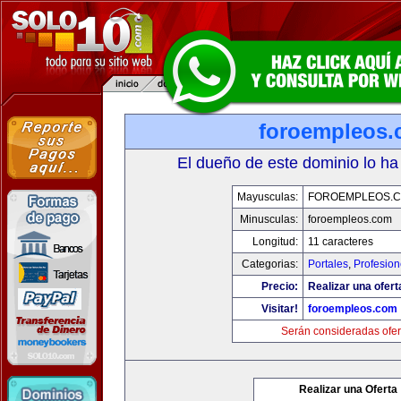
foroempleos
El dueño de este dominio lo ha
Mayusculas:
FOROEMPLEOS.
Minusculas:
foroempleos.com
Longitud:
11 caracteres
Categorias:
Portales
,
Profesio
Precio:
Realizar una ofert
Visitar!
foroempleos.com
Serán consideradas ofer
Realizar una Oferta