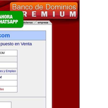
.com
 puesto en Venta
COM
nes y Empleo
a!
tas