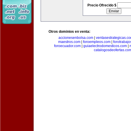
Precio Ofrecido $
Otros dominios en venta:
accionesenbolsa.com
|
ventasestrategicas.c
maestros.com
|
foroempleos.com
|
forotrabaj
foroecuador.com
|
guiaelectrodomesticos.com
|
catalogosdeofertas.co