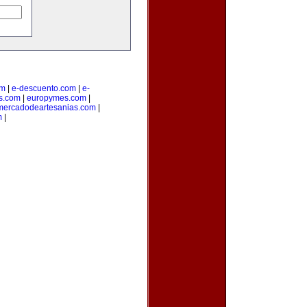
om
|
e-descuento.com
|
e-
os.com
|
europymes.com
|
mercadodeartesanias.com
|
m
|