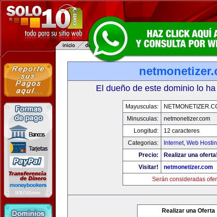
netmonetizer
El dueño de este dominio lo ha
Mayusculas:
NETMONETIZER.C
Minusculas:
netmonetizer.com
Longitud:
12 caracteres
Categorias:
Internet
,
Web Hostin
Precio:
Realizar una oferta
Visitar!
netmonetizer.com
Serán consideradas ofer
Realizar una Oferta