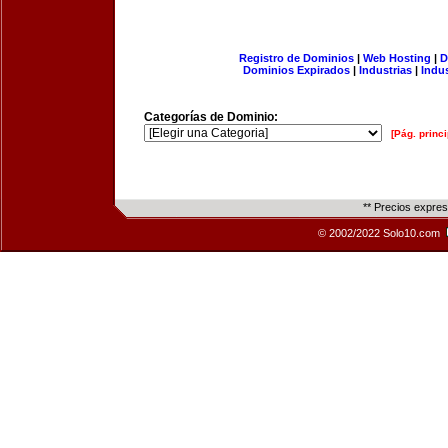
Registro de Dominios
|
Web Hosting
|
D
Dominios Expirados
|
Industrias
|
Indu
Categorías de Dominio:
[Pág. princi
** Precios expre
© 2002/2022 Solo10.com