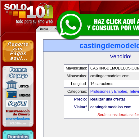
castingdemodel
Vendido!
Mayusculas:
CASTINGDEMODELOS.CO
Minusculas:
castingdemodelos.com
Longitud:
16 caracteres
Categorias:
Profesiones y Empleo
,
Telev
Precio:
Realizar una oferta!
Visitar!
castingdemodelos.com
Serán consideradas ofer