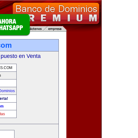
.com
 puesto en Venta
IS.COM
m
Dominios
erta!
om
tas