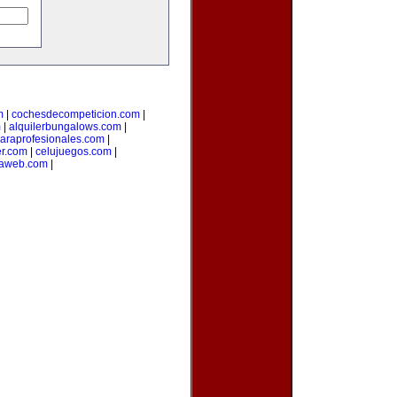
m
|
cochesdecompeticion.com
|
m
|
alquilerbungalows.com
|
araprofesionales.com
|
er.com
|
celujuegos.com
|
laweb.com
|