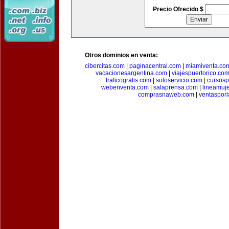
Precio Ofrecido $
Otros dominios en venta:
cibercitas.com
|
paginacentral.com
|
miamiventa.co
vacacionesargentina.com
|
viajespuertorico.co
traficogratis.com
|
soloservicio.com
|
cursosp
webenventa.com
|
salaprensa.com
|
lineamuj
comprasnaweb.com
|
ventaspor