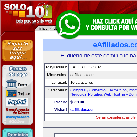
eAfiliados.
El dueño de este dominio lo ha
Mayusculas:
EAFILIADOS.COM
Minusculas:
eafiliados.com
Longitud:
10 caracteres
Categorias:
Compras y Comercio ElectrÃ³nico
,
Info
Negocios
,
Portales
,
Web Hosting y Dom
Precio:
$899.00
Visitar!
eafiliados.com
Serán consideradas ofer