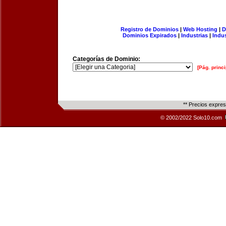
Registro de Dominios
|
Web Hosting
|
D
Dominios Expirados
|
Industrias
|
Indu
Categorías de Dominio:
[Pág. princi
** Precios expre
© 2002/2022 Solo10.com