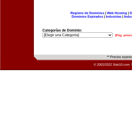
Registro de Dominios
|
Web Hosting
|
D
Dominios Expirados
|
Industrias
|
Indu
Categorías de Dominio:
[Pág. princi
** Precios expre
© 2002/2022 Solo10.com